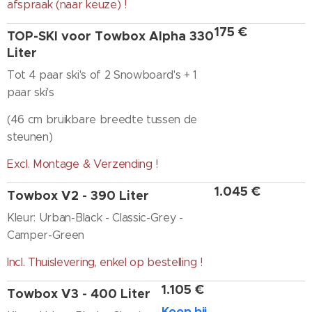
afspraak (naar keuze) !
175 €
TOP-SKI voor Towbox Alpha 330
Liter
Tot 4 paar ski's of 2 Snowboard's + 1
paar ski's
(46 cm bruikbare breedte tussen de
steunen)
Excl. Montage & Verzending !
1.045 €
Towbox V2 - 390 Liter
Kleur: Urban-Black
-
Classic-Grey -
Camper-Green
Incl. Thuislevering, enkel op bestelling !
1.105 €
Towbox V3 - 400 Liter
Koop bij