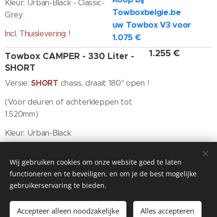
Kleur: Urban-Black - Classic-
Towboxbelgie.be
Grey
uw Towbox V3 voor
Incl. Thuislevering !
1.075 €
1.255 €
Towbox CAMPER - 330 Liter -
SHORT
SHORT
Versie:
chasis, draait 180° open !
(Voor deuren of achterkleppen tot
1.520mm)
Kleur: Urban-Black
Incl. Thuislevering, Excl. Montage !
Wij gebruiken cookies om onze website goed te laten
1.325 €
Towbox CAMPER - 330 Liter -
functioneren en te beveiligen, en om je de best mogelijke
LONG
gebruikerservaring te bieden.
LONG
Versie:
chasis, draait 180° open !
Accepteer alleen noodzakelijke
Alles accepteren