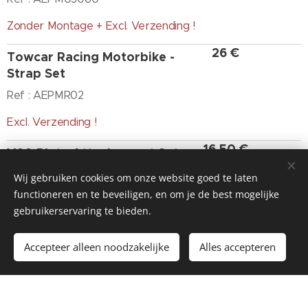
Zonder Montage + Excl. Verzending !
26 €
Towcar Racing Motorbike -
Strap Set
Ref : AEPMR02
Excl. Verzending !
16,50 €
V20 Plate Attachement Set
Ref : AVG0032
Wij gebruiken cookies om onze website goed te laten
functioneren en te beveiligen, en om je de best mogelijke
Excl. Verzending !
gebruikerservaring te bieden.
37 €
V20 Marking Plate With Foam
Accepteer alleen noodzakelijke
Alles accepteren
Ref : AVR0031
Excl. Verzending !