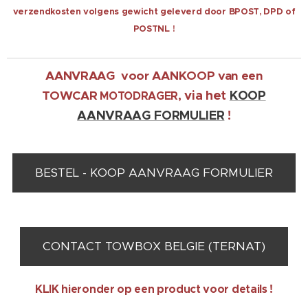
verzendkosten volgens gewicht geleverd door BPOST, DPD of
POSTNL !
AANVRAAG voor AANKOOP van een
via het
KOOP
TOWCA
R
MOTODRAGER,
AANVRAAG FORMULIER
!
BESTEL - KOOP AANVRAAG FORMULIER
CONTACT TOWBOX BELGIE (TERNAT)
KLIK hieronder op een product voor details !