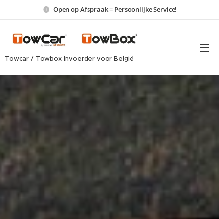
Open op Afspraak = Persoonlijke Service!
Towcar / Towbox Invoerder voor België